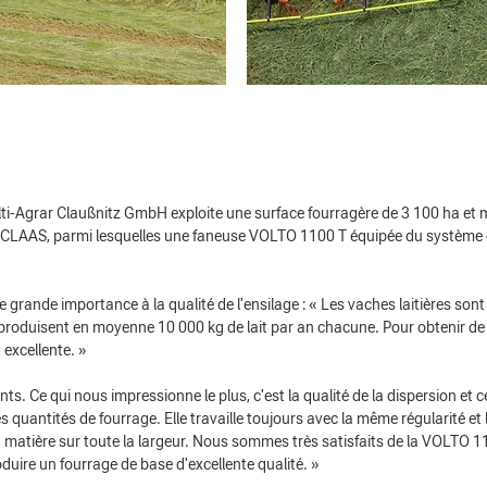
ulti-Agrar Claußnitz GmbH exploite une surface fourragère de 3 100 ha et 
e CLAAS, parmi lesquelles une faneuse VOLTO 1100 T équipée du système
 grande importance à la qualité de l'ensilage : « Les vaches laitières sont
i produisent en moyenne 10 000 kg de lait par an chacune. Pour obtenir de 
t excellente. »
. Ce qui nous impressionne le plus, c'est la qualité de la dispersion et c
s quantités de fourrage. Elle travaille toujours avec la même régularité et 
a matière sur toute la largeur. Nous sommes très satisfaits de la VOLTO 1
uire un fourrage de base d'excellente qualité. »