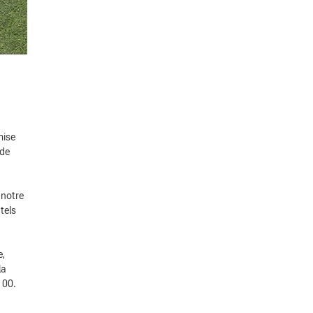
mise
 de
 notre
tels
e,
la
100.