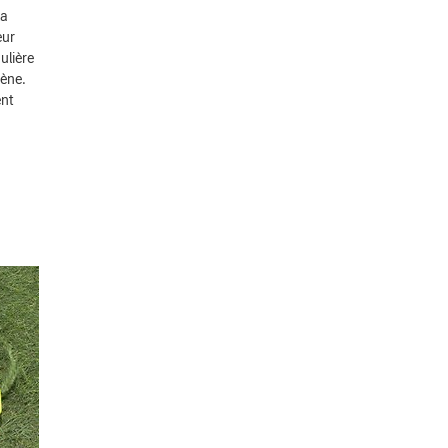
la
eur
ulière
gène.
ent